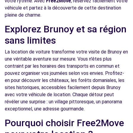
votre rythme. Avec
Free2Move
, réservez facilement votre
véhicule et partez à la découverte de cette destination
Free2Move Rent - GARAGE DES SPORTS -
9.5
pleine de charme.
VIRY-CHATILLON (C)
km
141 ROUTE NATIONALE 7
Explorez Brunoy et sa région
VIRY-CHATILLON, 91170
sans limites
Voir l'agence
La location de voiture transforme votre visite de Brunoy en
une véritable aventure sur mesure. Vous n'êtes plus
Free2move Rent - BERNIER JUVISY - JUVISY
9.8
contraint par les horaires des transports en commun et
SUR ORGE (P)
km
pouvez organiser vos journées selon vos envies. Profitez-
38 AVENUE DE LA COUR DE FRANCE
en pour découvrir les châteaux, les forêts domaniales, les
JUVISY SUR ORGE, FR-91, 91260
sites historiques, accessibles facilement depuis Brunoy
avec votre véhicule de location. Chaque détour peut
Voir l'agence
révéler une surprise : un village pittoresque, un panorama
exceptionnel, une adresse gourmande.
Free2Move Rent - BELLE ETOILE
9.9
Pourquoi choisir Free2Move
AUTOMOBILES - JUVISY SUR ORGE (C)
km