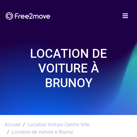
LOCATION DE
VOITURE À
BRUNOY
Accueil
Location Voiture Centre Ville
Location de voiture à Brunoy