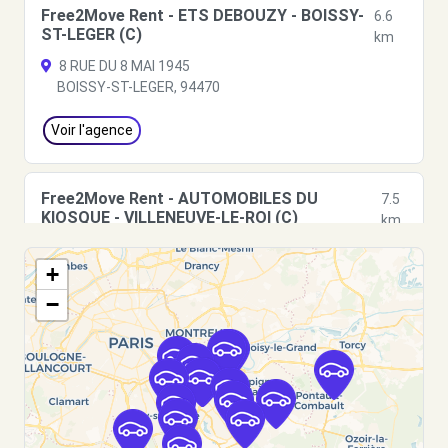
Free2Move Rent - ETS DEBOUZY - BOISSY-
6.6
ST-LEGER (C)
km
8 RUE DU 8 MAI 1945
BOISSY-ST-LEGER, 94470
Voir l'agence
Free2Move Rent - AUTOMOBILES DU
7.5
KIOSQUE - VILLENEUVE-LE-ROI (C)
km
13 PLACE AMEDEE SOUPAULT
+
VILLENEUVE-LE-ROI, 94290
−
Voir l'agence
Free2Move Rent - FAURE - BONNEUIL-SUR-
8.5
MARNE (C)
km
AVENUE DU 19 MARS 1962