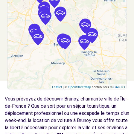
BONNEUIL-SUR-MARNE, 94380
Voir l'agence
Free2Move Rent - ETS DEBOUZY -
9.1
NOISEAU (C)
km
2 QUATER AV PIERRE MENDES FRANCE
NOISEAU, 94880
Voir l'agence
Leaflet
| ©
OpenStreetMap
contributors ©
CARTO
Free2Move Rent - GARAGE DUPLEIX -
9.5
CHOISY-LE-ROI (C)
km
Vous prévoyez de découvrir Brunoy, charmante ville de Île-
80 AVENUE ANATOLE FRANCE
de-France ? Que ce soit pour un séjour touristique, un
CHOISY-LE-ROI, 94600
déplacement professionnel ou une escapade le temps d'un
week-end, la location de voiture à Brunoy vous offre toute
Voir l'agence
la liberté nécessaire pour explorer la ville et ses environs à