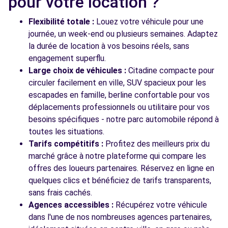
pour votre location ?
5 BOULEVARD DE FONTAINEBLEAU
PARAY VIEILLE POSTE, FR-91, 91550
Flexibilité totale :
Louez votre véhicule pour une
journée, un week-end ou plusieurs semaines. Adaptez
Voir l'agence
la durée de location à vos besoins réels, sans
engagement superflu.
Large choix de véhicules :
Citadine compacte pour
Voir toutes les agences
circuler facilement en ville, SUV spacieux pour les
escapades en famille, berline confortable pour vos
déplacements professionnels ou utilitaire pour vos
besoins spécifiques - notre parc automobile répond à
toutes les situations.
Tarifs compétitifs :
Profitez des meilleurs prix du
marché grâce à notre plateforme qui compare les
offres des loueurs partenaires. Réservez en ligne en
quelques clics et bénéficiez de tarifs transparents,
sans frais cachés.
Agences accessibles :
Récupérez votre véhicule
dans l'une de nos nombreuses agences partenaires,