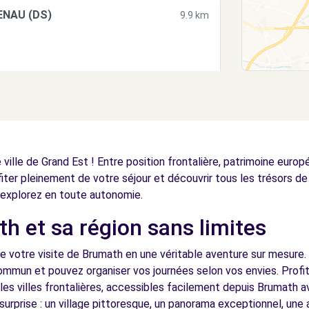
ENAU (DS)
9.9 km
FFELWEYERSHEIM (C)
10.7 km
ille de Grand Est ! Entre position frontalière, patrimoine europ
fiter pleinement de votre séjour et découvrir tous les trésors de 
explorez en toute autonomie.
h et sa région sans limites
R-SOUFFEL (C)
11.0 km
e votre visite de Brumath en une véritable aventure sur mesure. 
commun et pouvez organiser vos journées selon vos envies. Profit
 les villes frontalières, accessibles facilement depuis Brumath a
surprise : un village pittoresque, un panorama exceptionnel, un