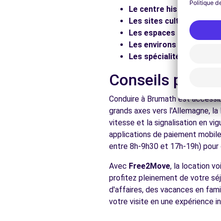
Le centre historique :
Flâ
Voir l'agence
Les sites culturels :
Visit
Les espaces naturels :
Pr
Les environs :
Explorez les
Free2Move Rent - STE D EXP GARAGE PIERRE ZINCK 
Les spécialités locales :
D
14 RUE GRUBER
Conseils pratiq
GAMBSHEIM, 67760
Conduire à Brumath est accessibl
Voir l'agence
grands axes vers l'Allemagne, la
vitesse et la signalisation en v
applications de paiement mobile 
entre 8h-9h30 et 17h-19h) pour d
Avec
Free2Move
, la location 
profitez pleinement de votre séj
d'affaires, des vacances en fami
votre visite en une expérience in