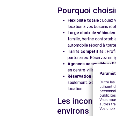
Pourquoi choisi
Free2move Rent - GRAND EST AUTOMOBILES - HOENH
Flexibilité totale :
Louez vo
1A RUE EMILE MATHIS
location à vos besoins rée
HOENHEIM, FR-67, 67800
Large choix de véhicules 
famille, berline confortab
Voir l'agence
automobile répond à toutes
Tarifs compétitifs :
Profi
partenaires. Réservez en li
Free2move Rent - DS STORE STRASBOURG - HOENHE
Agences accessibles :
Ré
8 RUE EMILE MATHIS
en centre-ville, en gare ou
HOENHEIM, 67800
Réservation simplifiée :
N
seulement. Service client
Voir l'agence
location.
Les incontourna
Free2move Rent - GRAND EST AUTOMOBILES - HOENH
environs
8 RUE EMILE MATHIS
HOENHEIM, 67800