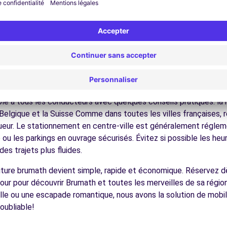
nez dans les ruelles du cœur de ville et découvrez son patrimoin
ez les musées et monuments qui font la richesse de Brumath.
ofitez des parcs et jardins pour une pause détente en pleine nat
 vignobles, les massifs vosgiens, les villes frontalières, facile
- GAMBSHEIM (C)
14.5 km
écouvrez la gastronomie régionale dans les restaurants et ma
ues pour conduire à Brumath
e à tous les conducteurs avec quelques conseils pratiques. la r
 Belgique et la Suisse Comme dans toutes les villes françaises, 
igueur. Le stationnement en centre-ville est généralement régleme
ou les parkings en ouvrage sécurisés. Évitez si possible les he
es trajets plus fluides.
voiture brumath devient simple, rapide et économique. Réservez 
our pour découvrir Brumath et toutes les merveilles de sa régio
lle ou une escapade romantique, nous avons la solution de mobil
oubliable!