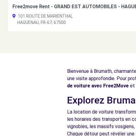
Free2move Rent - GRAND EST AUTOMOBILES - HAGU
101 ROUTE DE MARIENTHAL
HAGUENAU, FR-67, 67500
Voir l'agence
Free2Move Rent - GARAGE FRANCIS ICHTERTZ - SOU
23 ROUTE DE BRUMATH
Bienvenue à Brumath, charmante v
SOUFFELWEYERSHEIM, 67460
une visite approfondie. Pour pro
Voir l'agence
de voiture avec Free2Move
et 
Explorez Brumat
Free2Move Rent - GARAGE TROSKOT - GRIESHEIM-SU
La location de voiture transform
56 RUE DE LA SOUFFEL
les horaires des transports en 
GRIESHEIM-SUR-SOUFFEL, 67370
vignobles, les massifs vosgiens,
Chaque détour peut révéler une 
Voir l'agence