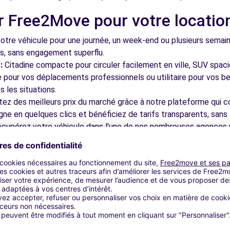
r Free2Move pour votre locatio
EIM (P)
12.1 km
tre véhicule pour une journée, un week-end ou plusieurs semai
ls, sans engagement superflu.
:
Citadine compacte pour circuler facilement en ville, SUV spac
le pour vos déplacements professionnels ou utilitaire pour vos be
 les situations.
tez des meilleurs prix du marché grâce à notre plateforme qui c
gne en quelques clics et bénéficiez de tarifs transparents, sans 
IM (DS)
12.4 km
cupérez votre véhicule dans l'une de nos nombreuses agences p
 près des aéroports pour faciliter le démarrage de votre séjour.
otre plateforme intuitive vous permet de réserver votre véhicu
 disponible pour répondre à toutes vos questions et vous accom
bles à découvrir à Brumath et 
EIM (C)
12.4 km