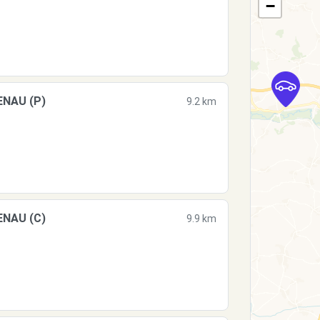
−
ENAU (P)
9.2 km
ENAU (C)
9.9 km