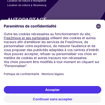
Location de voiture à Montpellier
Location de voiture à Strasbourg
AUTOPARTAGE
NOS VILLES
Paris
Madrid
Washington DC
Milan
Rome
Turin
Vienne
Berlin
Cologne
Düsseldorf
Francfort
Hambourg
Munich
Stuttgart
Amsterdam