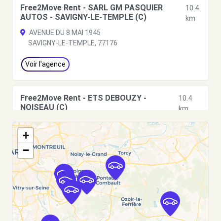
Free2Move Rent - SARL GM PASQUIER
10.4
AUTOS - SAVIGNY-LE-TEMPLE (C)
km
AVENUE DU 8 MAI 1945
SAVIGNY-LE-TEMPLE, 77176
Voir l'agence
Free2Move Rent - ETS DEBOUZY -
10.4
NOISEAU (C)
km
2 QUATER AV PIERRE MENDES FRANCE
+
NOISEAU, 94880
−
Voir l'agence
Free2Move Rent - ETS DEBOUZY - BOISSY-
10.7
ST-LEGER (C)
km
8 RUE DU 8 MAI 1945