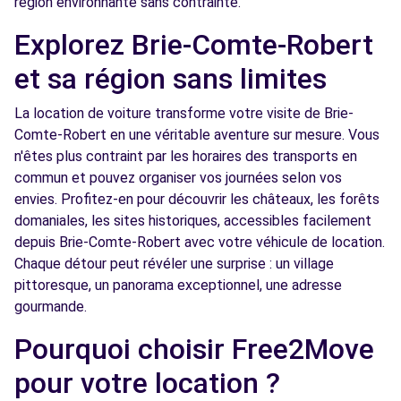
région environnante sans contrainte.
Free2Move Rent - FAURE - BONNEUIL-SUR-
12.8
Explorez Brie-Comte-Robert
MARNE (C)
km
et sa région sans limites
AVENUE DU 19 MARS 1962
BONNEUIL-SUR-MARNE, 94380
La location de voiture transforme votre visite de Brie-
Comte-Robert en une véritable aventure sur mesure. Vous
Voir l'agence
n'êtes plus contraint par les horaires des transports en
commun et pouvez organiser vos journées selon vos
Free2Move Rent - GARAGE DE LA BRIE
13.2
envies. Profitez-en pour découvrir les châteaux, les forêts
BRISSET - TOURNAN-EN-BRIE (C)
km
domaniales, les sites historiques, accessibles facilement
25 RUE DE L'INDUSTRIE - ZI LA PETITE MOTTE
depuis Brie-Comte-Robert avec votre véhicule de location.
TOURNAN-EN-BRIE, 77220
Chaque détour peut révéler une surprise : un village
pittoresque, un panorama exceptionnel, une adresse
Voir l'agence
gourmande.
Pourquoi choisir Free2Move
Free2move Rent - SOGAME - VERT ST
13.7
pour votre location ?
DENIS (DS)
km