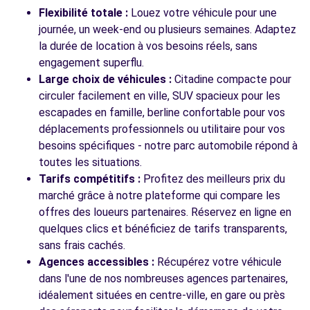
1 RUE ARISTIDE BRIAND
Flexibilité totale :
Louez votre véhicule pour une
VERT ST DENIS, FR-77, 77240
journée, un week-end ou plusieurs semaines. Adaptez
la durée de location à vos besoins réels, sans
Voir l'agence
engagement superflu.
Large choix de véhicules :
Citadine compacte pour
circuler facilement en ville, SUV spacieux pour les
Voir toutes les agences
escapades en famille, berline confortable pour vos
déplacements professionnels ou utilitaire pour vos
besoins spécifiques - notre parc automobile répond à
toutes les situations.
Tarifs compétitifs :
Profitez des meilleurs prix du
marché grâce à notre plateforme qui compare les
offres des loueurs partenaires. Réservez en ligne en
quelques clics et bénéficiez de tarifs transparents,
sans frais cachés.
Agences accessibles :
Récupérez votre véhicule
dans l'une de nos nombreuses agences partenaires,
idéalement situées en centre-ville, en gare ou près