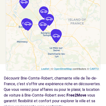
BOISSY-ST-LEGER, 94470
Voir l'agence
Free2Move Rent - ROISSY FRANCILIENNE
12.2
AUTOMOBILES SARL - ROISSY-EN-BRIE (C)
km
17 RUE DENIS PAPIN
ROISSY-EN-BRIE, 77680
Voir l'agence
Leaflet
| ©
OpenStreetMap
contributors ©
CARTO
Free2move Rent - ETS RUFFIN HEITMANN -
12.2
MONTGERON (C)
km
Découvrir Brie-Comte-Robert, charmante ville de Île-de-
129 AVENUE CHARLES DE GAULLE
France, c'est s'offrir une expérience riche en découvertes.
MONTGERON, FR-91, 91230
Que vous veniez pour affaires ou pour le plaisir, la location
de voiture à Brie-Comte-Robert avec
Free2Move
vous
Voir l'agence
garantit flexibilité et confort pour explorer la ville et sa