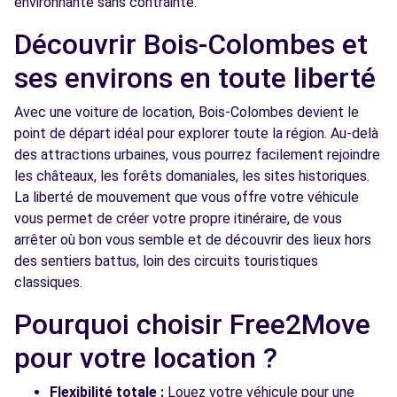
environnante sans contrainte.
Voir l'agence
Découvrir Bois-Colombes et
ses environs en toute liberté
Free2move Rent - SHIFTLINE - PUTEAUX
3.6 km
Avec une voiture de location, Bois-Colombes devient le
RUE JEAN JAURÈS
point de départ idéal pour explorer toute la région. Au-delà
PUTEAUX, 92800
des attractions urbaines, vous pourrez facilement rejoindre
les châteaux, les forêts domaniales, les sites historiques.
Voir l'agence
La liberté de mouvement que vous offre votre véhicule
vous permet de créer votre propre itinéraire, de vous
Free2Move Rent - CONFORT AUTO -
3.7
arrêter où bon vous semble et de découvrir des lieux hors
CLICHY (C)
km
des sentiers battus, loin des circuits touristiques
classiques.
10 RUE MADAME DE SANZILLON
CLICHY, 92110
Pourquoi choisir Free2Move
Voir l'agence
pour votre location ?
Flexibilité totale :
Louez votre véhicule pour une