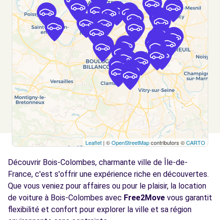
Free2move Rent - S&You - NANTERRE (F)
3.1 km
49 Rue Noël Pons
NANTERRE, 92000
Voir l'agence
Free2move Rent - S&You - NANTERRE (C)
3.1 km
49 Rue Noël Pons
NANTERRE, 92000
Leaflet
| ©
OpenStreetMap
contributors ©
CARTO
Voir l'agence
Découvrir Bois-Colombes, charmante ville de Île-de-
France, c'est s'offrir une expérience riche en découvertes.
Que vous veniez pour affaires ou pour le plaisir, la location
Free2move Rent - CARLA - ARGENTEUIL
3.5 km
de voiture à Bois-Colombes avec
Free2Move
vous garantit
10 AVENUE DU PARC
flexibilité et confort pour explorer la ville et sa région
ARGENTEUIL, 95100