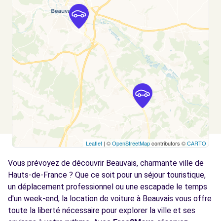
Voir l'agence
Free2move Rent - RIESTER LOCATION -
3.4
BEAUVAIS AEROPORT (O)
km
RUE DE TILLE
TILLE, 60000
Voir l'agence
Free2move Rent - GARAGE VOISIN -
11.9
Leaflet
| ©
OpenStreetMap
contributors ©
CARTO
LAFRAYE
km
Vous prévoyez de découvrir Beauvais, charmante ville de
33 RUE DE L'EGLISE
LAFRAYE, 60510
Hauts-de-France ? Que ce soit pour un séjour touristique,
un déplacement professionnel ou une escapade le temps
Voir l'agence
d'un week-end, la location de voiture à Beauvais vous offre
toute la liberté nécessaire pour explorer la ville et ses