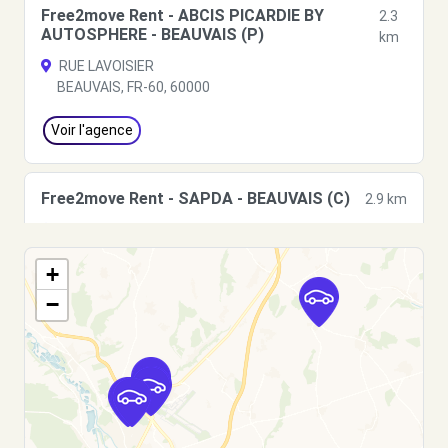
Free2move Rent - ABCIS PICARDIE BY
2.3
AUTOSPHERE - BEAUVAIS (P)
km
RUE LAVOISIER
BEAUVAIS, FR-60, 60000
Voir l'agence
Free2move Rent - SAPDA - BEAUVAIS (C)
2.9 km
26 Avenvue des Censives
BEAUVAIS, FR-60, 60000
+
Voir l'agence
−
Free2move Rent - DS STORE BEAUVAIS -
3.0
BEAUVAIS AEROPORT (DS)
km
avenue des censives
TILLE, FR-60, 60000