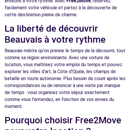
environs à votre rythme. Avec
Free2Move
, réservez
Free2Move Rent - GARAGE AUTO'MOBILE -
12.6
facilement votre véhicule et partez à la découverte de
STE-GENEVIEVE (C)
km
cette destination pleine de charme.
173 ROUTE NATIONALE
La liberté de découvrir
STE-GENEVIEVE, 60730
Beauvais à votre rythme
Voir l'agence
Beauvais mérite qu'on prenne le temps de la découvrir, tout
comme sa région environnante. Avec une voiture de
location, vous maîtrisez votre emploi du temps et pouvez
explorer les villes d'art, la Côte d'Opale, les champs de
bataille en toute autonomie. Plus besoin de courir après les
correspondances ou de renoncer à une visite par manque
de temps : vous organisez votre séjour exactement
comme vous l'entendez, en fonction de vos envies du
moment.
Pourquoi choisir Free2Move