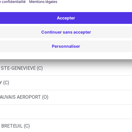
TOSPHERE - BEAUVAIS (P)
UVAIS
auvais
BEAUVAIS AEROPORT (DS)
 STE-GENEVIEVE (C)
 (C)
EAUVAIS AEROPORT (O)
 BRETEUIL (C)