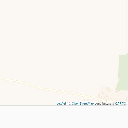
Leaflet
| ©
OpenStreetMap
contributors ©
CARTO