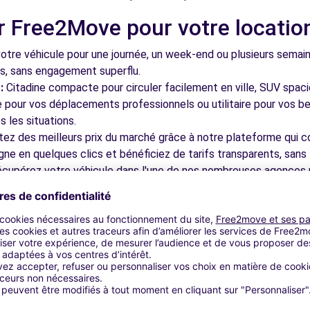
r Free2Move pour votre locatio
(C)
3.7 km
tre véhicule pour une journée, un week-end ou plusieurs semai
ls, sans engagement superflu.
:
Citadine compacte pour circuler facilement en ville, SUV spac
le pour vos déplacements professionnels ou utilitaire pour vos be
 les situations.
tez des meilleurs prix du marché grâce à notre plateforme qui c
gne en quelques clics et bénéficiez de tarifs transparents, sans 
DES-FOSSES (C)
4.0 km
cupérez votre véhicule dans l'une de nos nombreuses agences p
 près des aéroports pour faciliter le démarrage de votre séjour.
otre plateforme intuitive vous permet de réserver votre véhicu
 disponible pour répondre à toutes vos questions et vous accom
les à découvrir à Alfortville et
ENTON-LE-PONT (C)
4.2 km