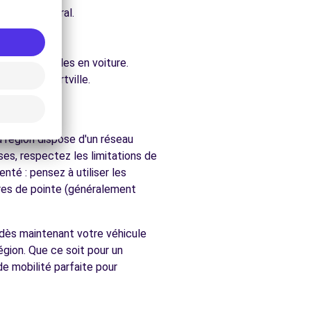
e architectural.
ure.
ent accessibles en voiture.
hés de Alfortville.
a région dispose d'un réseau
es, respectez les limitations de
nté : pensez à utiliser les
ures de pointe (généralement
z dès maintenant votre véhicule
égion. Que ce soit pour un
e mobilité parfaite pour