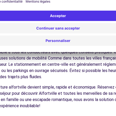
nez dans les ruelles du cœur de ville et découvrez son patrimoin
ez les musées et monuments qui font la richesse de Alfortville.
ofitez des parcs et jardins pour une pause détente en pleine nat
s châteaux, les forêts domaniales, les sites historiques, facilem
4.6 km
écouvrez la gastronomie régionale dans les restaurants et marc
es pour conduire à Alfortville
sible à tous les conducteurs avec quelques conseils pratiques. l
ses solutions de mobilité Comme dans toutes les villes français
igueur. Le stationnement en centre-ville est généralement régleme
ou les parkings en ouvrage sécurisés. Évitez si possible les he
ences
es trajets plus fluides.
voiture alfortville devient simple, rapide et économique. Réserve
éjour pour découvrir Alfortville et toutes les merveilles de sa r
en famille ou une escapade romantique, nous avons la solution d
expérience inoubliable!