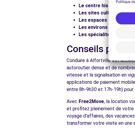
Le centre historique :
Flâ
Voir l'agence
Les sites culturels :
Visit
Les espaces naturels :
Pr
Les environs :
Explorez le
Free2move Rent - Le Club Parking - Paris Bercy
Les spécialités locales :
D
Rue Escoffier
Conseils pratiqu
Paris, FR-75, 75012
Conduire à Alfortville est acces
Voir l'agence
autoroutier dense et de nombreu
vitesse et la signalisation en v
applications de paiement mobile 
Voir toutes les ag
entre 8h-9h30 et 17h-19h) pour d
Avec
Free2Move
, la location 
et profitez pleinement de votre s
voyage d'affaires, des vacances 
transformer votre visite en une 