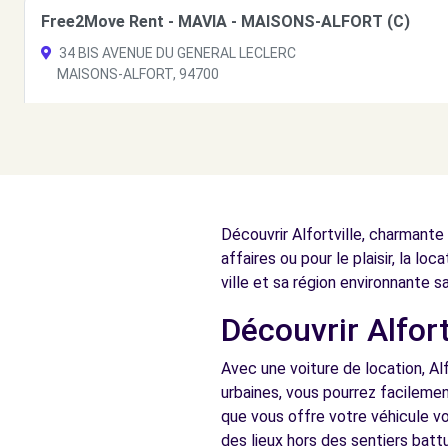
Free2Move Rent - MAVIA - MAISONS-ALFORT (C)
34 BIS AVENUE DU GENERAL LECLERC
MAISONS-ALFORT, 94700
Voir l'agence
Free2Move Rent - EUROPE AUTO - CHOISY-LE-ROI (C)
1 RUE DU DOCTEUR ROUX
Découvrir Alfortville, charmante
CHOISY-LE-ROI, 94600
affaires ou pour le plaisir, la loc
Voir l'agence
ville et sa région environnante s
Découvrir Alfort
Free2Move Rent - GARAGE DES QUAIS - ALFORTVILLE 
Avec une voiture de location, Alf
2 RUE CHARLES DE GAULLE
urbaines, vous pourrez facilemen
ALFORTVILLE, 94140
que vous offre votre véhicule vo
des lieux hors des sentiers battu
Voir l'agence