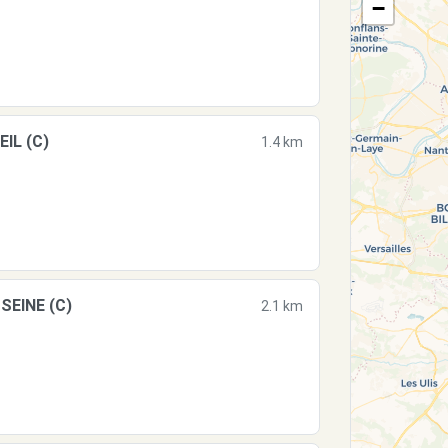
−
IL (C)
1.4 km
SEINE (C)
2.1 km