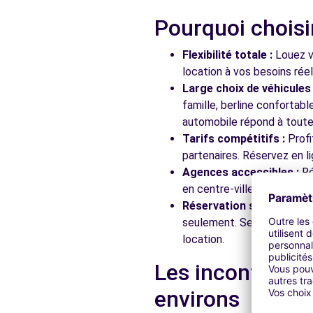
Pourquoi choisi
Free2Move Rent - GARAGE DUPLEIX - CHOISY-LE-ROI 
Flexibilité totale :
Louez vo
80 AVENUE ANATOLE FRANCE
location à vos besoins rée
CHOISY-LE-ROI, 94600
Large choix de véhicules 
famille, berline confortab
Voir l'agence
automobile répond à toutes
Tarifs compétitifs :
Profi
partenaires. Réservez en li
Free2Move Rent - GARAGE BEAUREPAIRE - ST-MAUR-
Agences accessibles :
Ré
4 AVENUE RASPAIL
en centre-ville, en gare ou
ST-MAUR-DES-FOSSES, 94100
Réservation simplifiée :
N
seulement. Service client
Voir l'agence
location.
Les incontournab
Free2Move Rent - SARL MOAT AUTOMOBILES - CHAR
environs
29 RUE DE VERDUN
CHARENTON-LE-PONT, 94220