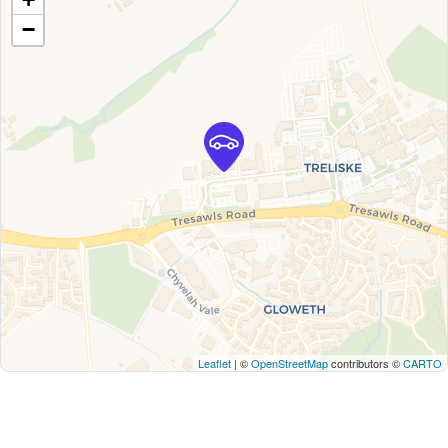
−
Leaflet
| ©
OpenStreetMap
contributors ©
CARTO