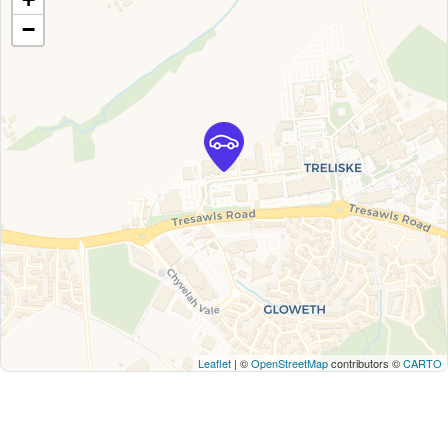
−
Leaflet
| ©
OpenStreetMap
contributors ©
CARTO