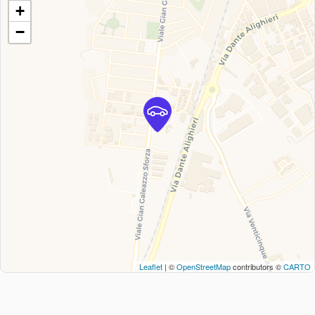
+
−
Leaflet
| ©
OpenStreetMap
contributors ©
CARTO