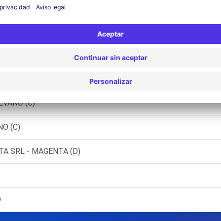
ORNAREDO (C)
A SRL
NO SUL NAVIGLIO (C)
ATEGRASSO
EVANO (C)
NO (C)
A SRL - MAGENTA (D)
O