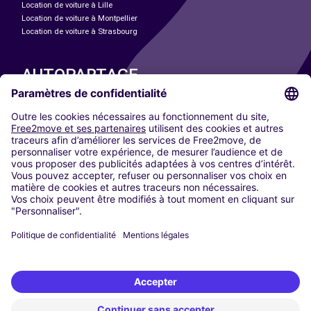
Location de voiture à Lille
Location de voiture à Montpellier
Location de voiture à Strasbourg
AUTOPARTAGE
NOS VILLES
Paris
Madrid
Washington DC
Milan
Rome
Turin
Vienne
Berlin
Cologne
Düsseldorf
Francfort
Hambourg
Munich
Stuttgart
Amsterdam