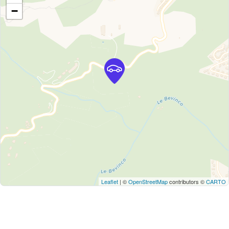
−
Leaflet
| ©
OpenStreetMap
contributors ©
CARTO