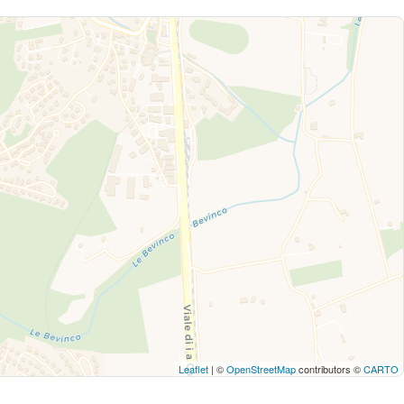
Leaflet
| ©
OpenStreetMap
contributors ©
CARTO