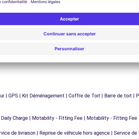
Un problème sur la route ? Notre service
os
d'assistance est disponible à tout moment pour
vous garantir un voyage sans interruption.
r | GPS | Kit Déménagement | Coffre de Toit | Barre de toit | P
 Daily Charge | Motability - Fitting Fee | Motability - Fitting Fee
vice de livraison | Reprise de véhicule hors agence | Service de l