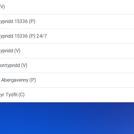
(V)
typridd 15336 (P)
typridd 15336 (P) 24/7
ypridd (V)
ontypridd (V)
 Abergavenny (P)
r Tydfil (C)