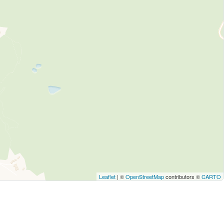
Leaflet
| ©
OpenStreetMap
contributors ©
CARTO