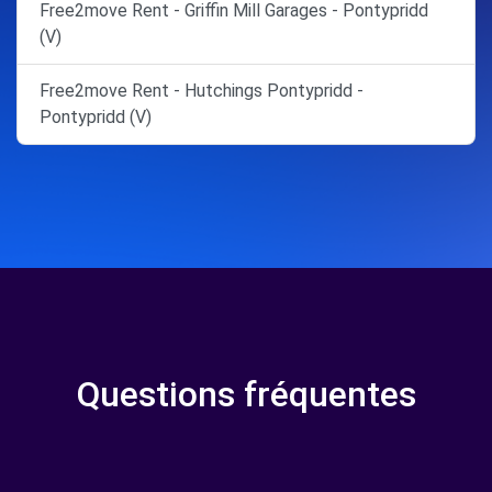
Free2move Rent - Griffin Mill Garages - Pontypridd
(V)
Free2move Rent - Hutchings Pontypridd -
Pontypridd (V)
Questions fréquentes