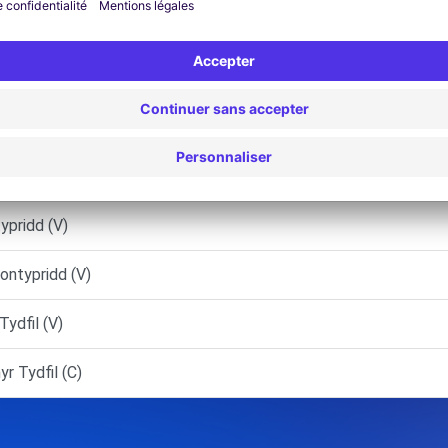
CARDIFF (P)
ardiff (V)
D (P)
typridd 15336 (P)
ypridd (V)
ontypridd (V)
ydfil (V)
r Tydfil (C)