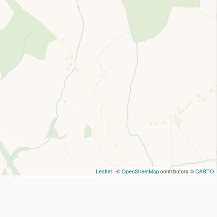
Leaflet
| ©
OpenStreetMap
contributors ©
CARTO