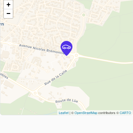
+
−
Leaflet
| ©
OpenStreetMap
contributors ©
CARTO