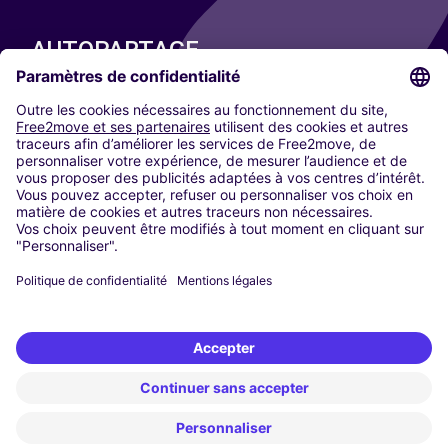
AUTOPARTAGE
NOS VILLES
Paris
Madrid
Washington DC
Milan
Rome
Turin
Vienne
Berlin
Cologne
Düsseldorf
Francfort
Hambourg
Munich
Stuttgart
Amsterdam