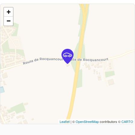
+
−
Leaflet
| ©
OpenStreetMap
contributors ©
CARTO