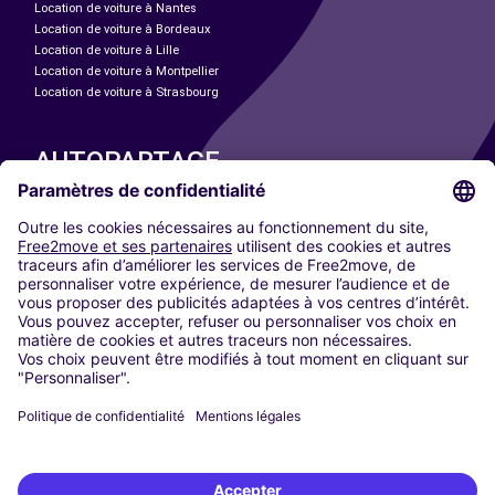
Location de voiture à Nantes
Location de voiture à Bordeaux
Location de voiture à Lille
Location de voiture à Montpellier
Location de voiture à Strasbourg
AUTOPARTAGE
NOS VILLES
Paris
Madrid
Washington DC
Milan
Rome
Turin
Vienne
Berlin
Cologne
Düsseldorf
Francfort
Hambourg
Munich