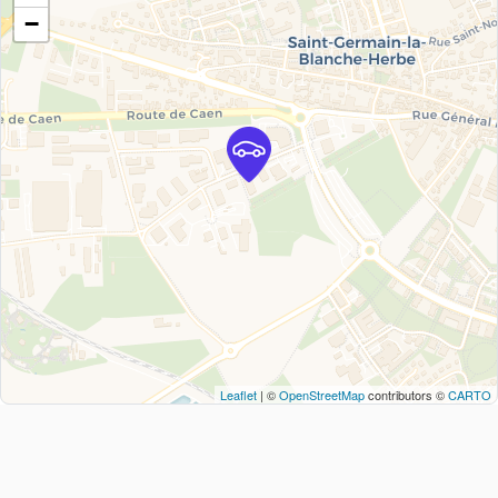
−
Leaflet
| ©
OpenStreetMap
contributors ©
CARTO