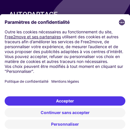
AUTOPARTAGE
NOS VILLES
Paris
Madrid
Washington DC
Milan
Rome
Turin
Vienne
Berlin
Cologne
Düsseldorf
Francfort
Hambourg
Munich
Stuttgart
Amsterdam