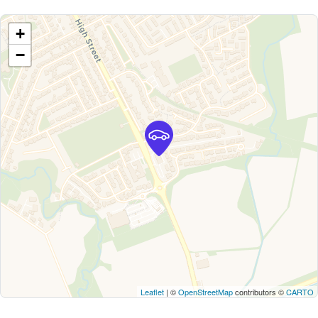
+
−
Leaflet
| ©
OpenStreetMap
contributors ©
CARTO