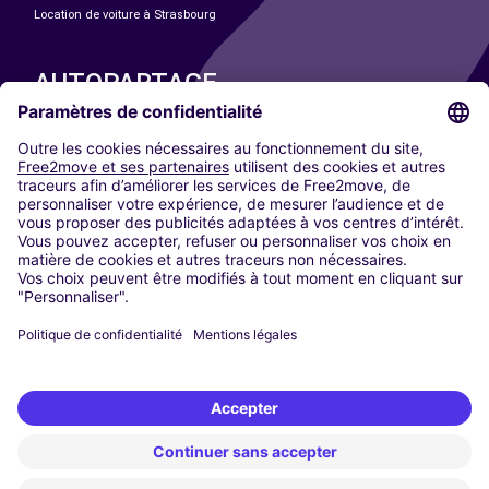
Location de voiture à Strasbourg
AUTOPARTAGE
NOS VILLES
Paris
Madrid
Washington DC
Milan
Rome
Turin
Vienne
Berlin
Cologne
Düsseldorf
Francfort
Hambourg
Munich
Stuttgart
Amsterdam