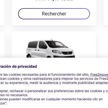
Rechercher
Peugeot Expert combi
112,51 € /día
Desde
Rechercher