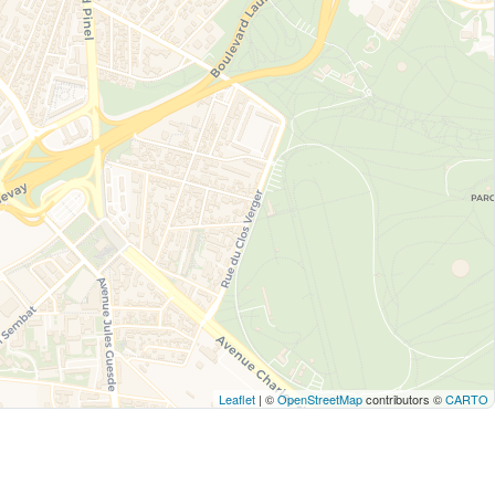
Leaflet
| ©
OpenStreetMap
contributors ©
CARTO