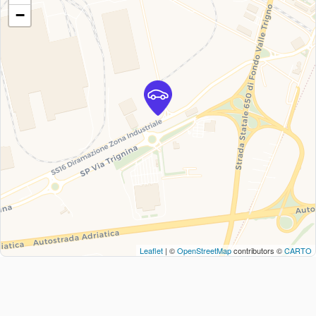
−
Leaflet
| ©
OpenStreetMap
contributors ©
CARTO