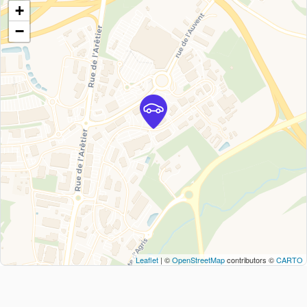
+
−
Leaflet
| ©
OpenStreetMap
contributors ©
CARTO