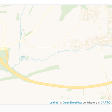
Leaflet
| ©
OpenStreetMap
contributors ©
CARTO