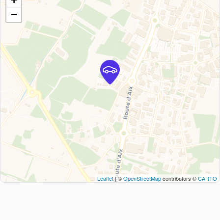
−
Leaflet
| ©
OpenStreetMap
contributors ©
CARTO