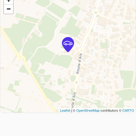
−
Leaflet
| ©
OpenStreetMap
contributors ©
CARTO