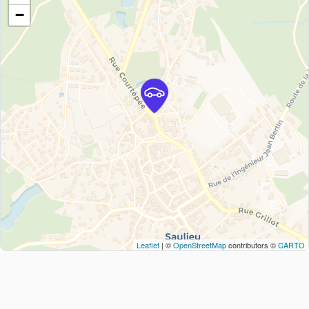
−
Leaflet
| ©
OpenStreetMap
contributors ©
CARTO