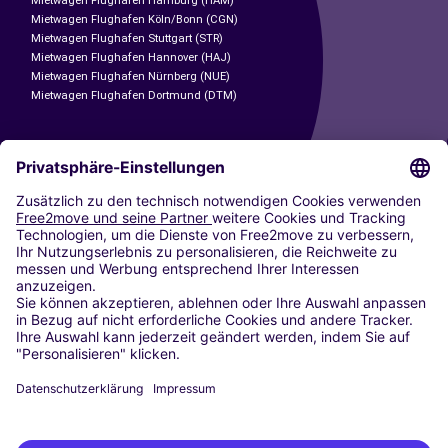
Mietwagen Flughafen Hamburg (HAM)
Mietwagen Flughafen Köln/Bonn (CGN)
Mietwagen Flughafen Stuttgart (STR)
Mietwagen Flughafen Hannover (HAJ)
Mietwagen Flughafen Nürnberg (NUE)
Mietwagen Flughafen Dortmund (DTM)
CARSHARING
UNSERE STÄDTE
Paris
Madrid
Washington DC
Mailand
Rom
Turin
Wien
Berlin
Köln
Düsseldorf
Frankfurt
Hamburg
München