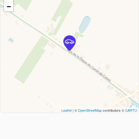
−
Leaflet
| ©
OpenStreetMap
contributors ©
CARTO