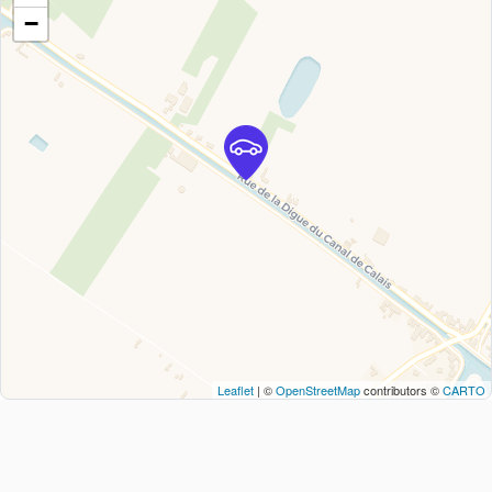
−
Leaflet
| ©
OpenStreetMap
contributors ©
CARTO