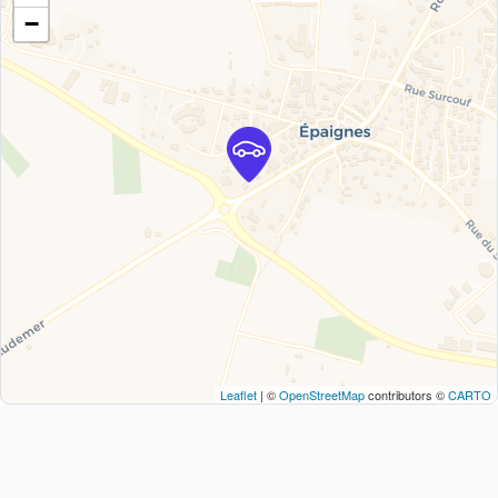
−
Leaflet
| ©
OpenStreetMap
contributors ©
CARTO