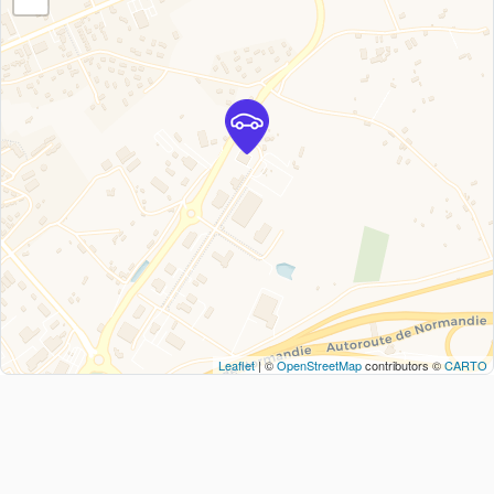
Leaflet
| ©
OpenStreetMap
contributors ©
CARTO