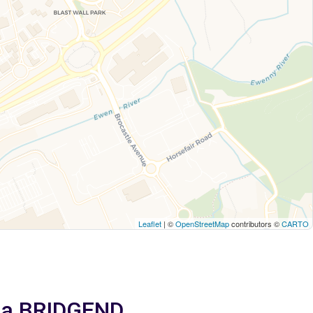
Leaflet
| ©
OpenStreetMap
contributors ©
CARTO
m a BRIDGEND