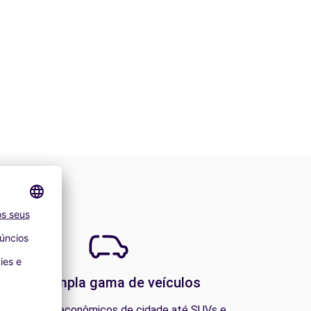
Uma ampla gama de veículos
esde carros econômicos de cidade até SUVs e