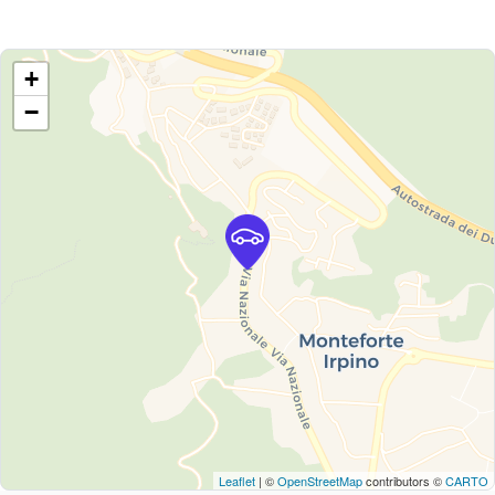
+
−
Leaflet
| ©
OpenStreetMap
contributors ©
CARTO