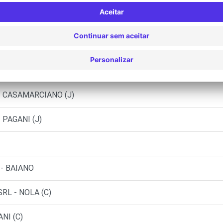
LDA (C)
ONISSI (C)
- CASAMARCIANO (C)
. - CASAMARCIANO (J)
- PAGANI (J)
 - BAIANO
RL - NOLA (C)
NI (C)