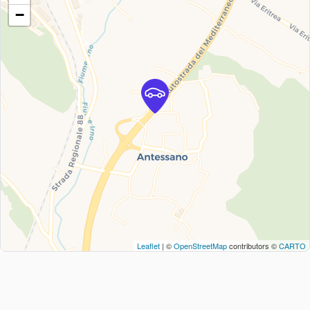
−
Leaflet
| ©
OpenStreetMap
contributors ©
CARTO