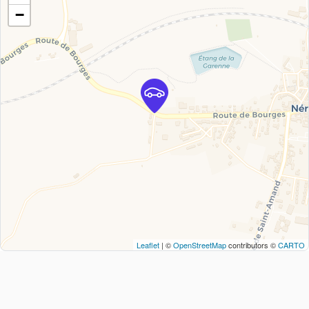
−
Leaflet
| ©
OpenStreetMap
contributors ©
CARTO