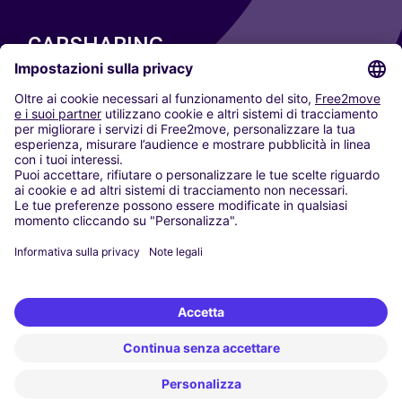
CARSHARING
LE NOSTRE CITTÀ
Paris
Madrid
Washington DC
Milano
Roma
Torino
Vienna
Berlino
Colonia
Düsseldorf
Francoforte
Amburgo
Monaco di Baviera
Stoccarda
Amsterdam