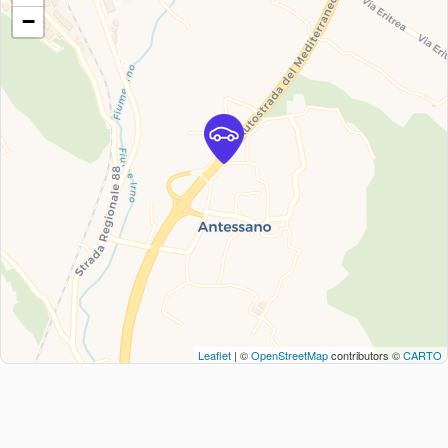
−
Leaflet
| ©
OpenStreetMap
contributors ©
CARTO