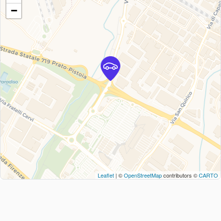
−
Leaflet
| ©
OpenStreetMap
contributors ©
CARTO