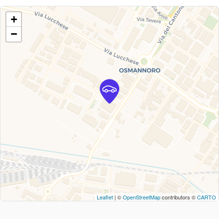
+
−
Leaflet
| ©
OpenStreetMap
contributors ©
CARTO