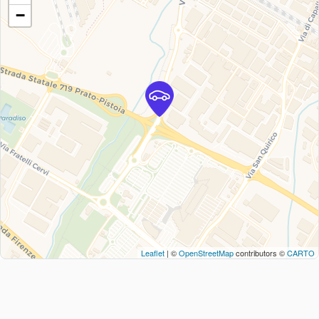
−
Leaflet
| ©
OpenStreetMap
contributors ©
CARTO