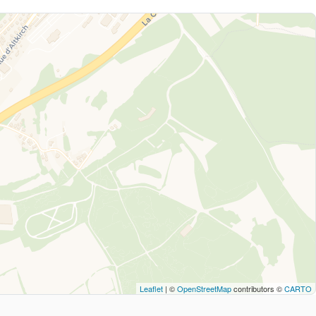
Leaflet
| ©
OpenStreetMap
contributors ©
CARTO