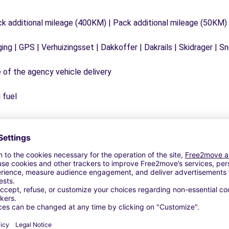
ck additional mileage (400KM) | Pack additional mileage (50KM)
ging | GPS | Verhuizingsset | Dakkoffer | Dakrails | Skidrager 
e of the agency vehicle delivery
 fuel
Vergelijkbare Agentschappen