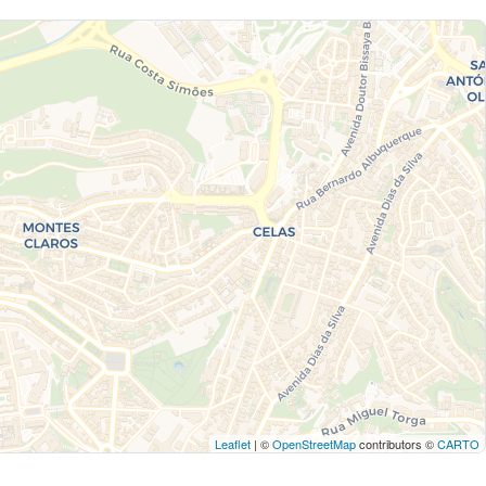
Leaflet
| ©
OpenStreetMap
contributors ©
CARTO