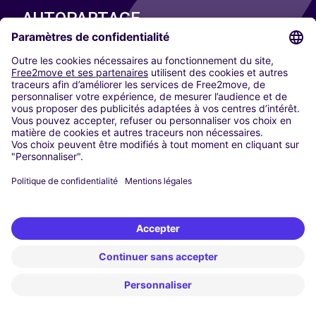
AUTOPARTAGE
NOS VILLES
Paris
Madrid
Washington DC
Milan
Rome
Turin
Vienne
Berlin
Cologne
Düsseldorf
Francfort
Hambourg
Munich
Stuttgart
Amsterdam