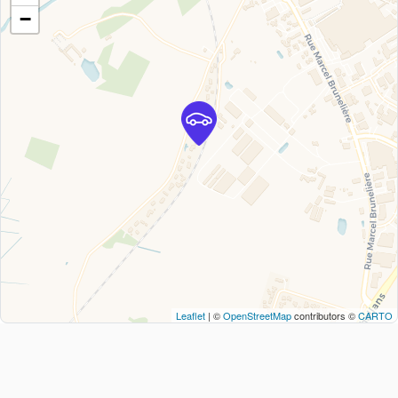
−
Leaflet
| ©
OpenStreetMap
contributors ©
CARTO