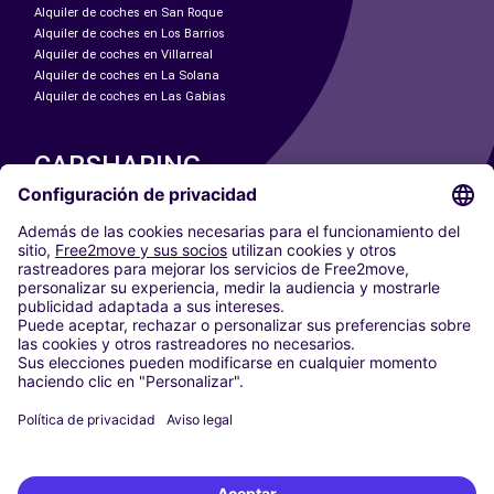
Alquiler de coches en San Roque
Alquiler de coches en Los Barrios
Alquiler de coches en Villarreal
Alquiler de coches en La Solana
Alquiler de coches en Las Gabias
CARSHARING
NUESTRAS CIUDADES
Paris
Madrid
Washington DC
Milán
Roma
Turín
Viena
Berlín
Colonia
Düsseldorf
Fráncfort
Hamburgo
Múnich