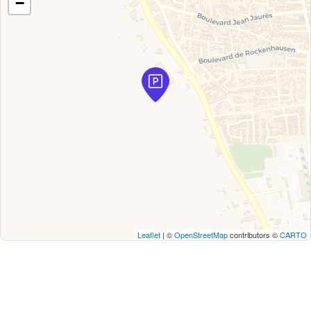
−
Leaflet
| ©
OpenStreetMap
contributors ©
CARTO