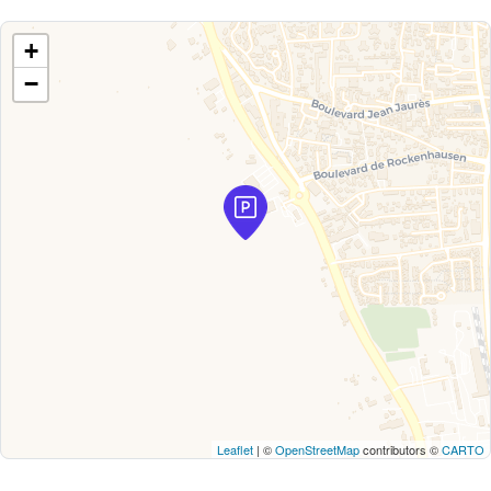
+
−
Leaflet
| ©
OpenStreetMap
contributors ©
CARTO