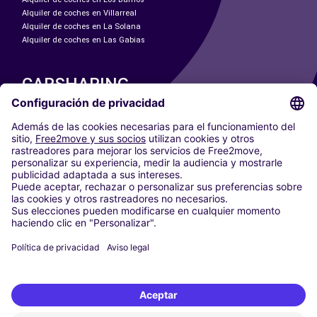
Alquiler de coches en Villarreal
Alquiler de coches en La Solana
Alquiler de coches en Las Gabias
CARSHARING
NUESTRAS CIUDADES
Paris
Madrid
Washington DC
Milán
Roma
Turín
Viena
Berlín
Colonia
Düsseldorf
Fráncfort
Hamburgo
Múnich
Stuttgart
Ámsterdam