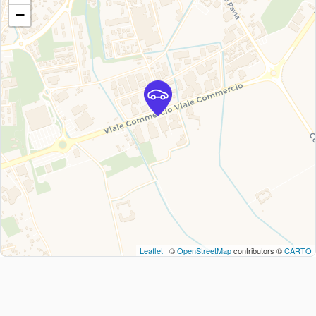
−
Leaflet
| ©
OpenStreetMap
contributors ©
CARTO