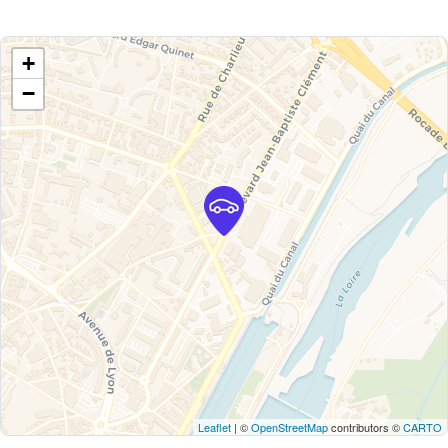
+
−
Leaflet
| ©
OpenStreetMap
contributors ©
CARTO