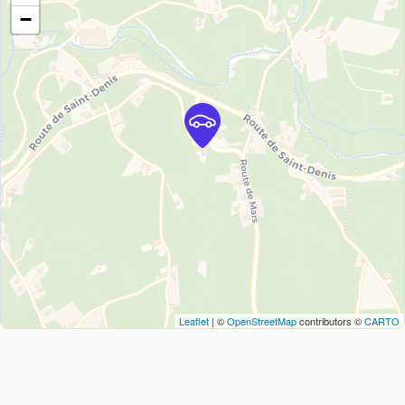
−
Leaflet
| ©
OpenStreetMap
contributors ©
CARTO