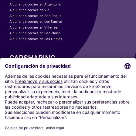
Alquiler de coches en Argentona
Alquiler de coches en Vic
Alquiler de coches en San Roque
Alquiler de coches en Los Barrios
Alquiler de coches en Villarreal
Alquiler de coches en La Solana
Alquiler de coches en Las Gabias
CARSHARING
NUESTRAS CIUDADES
Paris
Madrid
Washington DC
Milán
Roma
Turín
Viena
Berlín
Colonia
Düsseldorf
Fráncfort